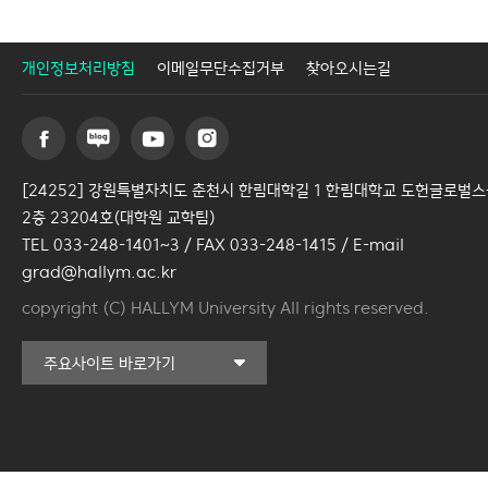
개인정보처리방침
이메일무단수집거부
찾아오시는길
[24252] 강원특별자치도 춘천시 한림대학길 1 한림대학교 도헌글로벌
2층 23204호(대학원 교학팀)
TEL 033-248-1401~3 / FAX 033-248-1415 / E-mail
grad@hallym.ac.kr
copyright (C) HALLYM University All rights reserved.
일송기념도서관
주요사이트 바로가기
커뮤니티교육원
일송아트홀
한림대학교의료원