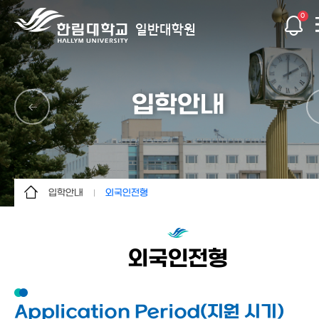
0
일반대학원
입학안내
입학안내
외국인전형
대학원
내국인전형
학과
외국인전형
외국인전형
입학안내
학사안내
Application Period(지원 시기)
논문